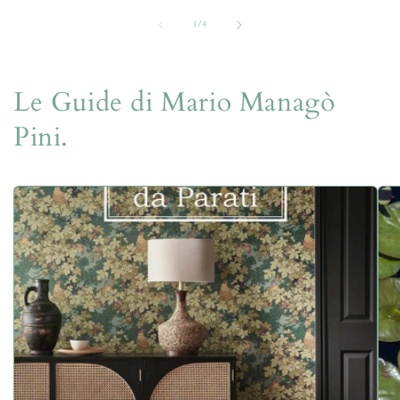
su
1
/
4
Le Guide di Mario Managò
Pini.